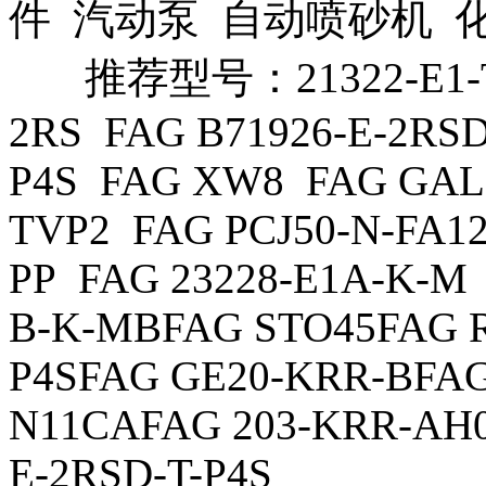
件 汽动泵 自动喷砂机 
推荐型号：21322-E1-TV
2RS FAG B71926-E-2RSD
P4S FAG XW8 FAG GAL1
TVP2 FAG PCJ50-N-FA1
PP FAG 23228-E1A-K-M
B-K-MBFAG STO45FAG R
P4SFAG GE20-KRR-BFAG
N11CAFAG 203-KRR-AH0
E-2RSD-T-P4S