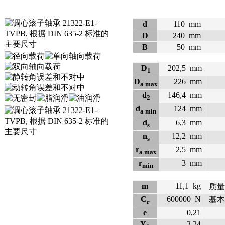
d
110
mm
D
240
mm
B
50
mm
D
202,5
mm
1
D
226
mm
a max
d
146,4
mm
2
d
124
mm
a min
d
6,3
mm
s
n
12,2
mm
s
r
2,5
mm
a max
r
3
mm
min
m
11,1
kg
质量
C
600000
N
基本
r
e
0,21
Y
3,24