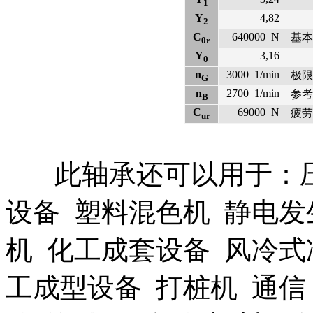
1
Y
4,82
2
C
640000
N
基本
0r
Y
3,16
0
n
3000
1/min
极限
G
n
2700
1/min
参考
B
C
69000
N
疲劳
ur
此轴承还可以用于：压
设备 塑料混色机 静电发
机 化工成套设备 风冷式
工成型设备 打桩机 通信