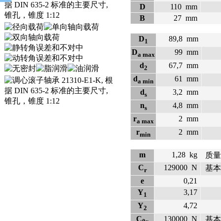
D
110
mm
B
27
mm
D
89,8
mm
1
D
99
mm
a max
d
67,7
mm
2
d
61
mm
a min
d
3,2
mm
s
n
4,8
mm
s
r
2
mm
a max
r
2
mm
min
m
1,28
kg
质量
C
129000
N
基本
r
e
0,21
Y
3,17
1
Y
4,72
2
C
130000
N
基本