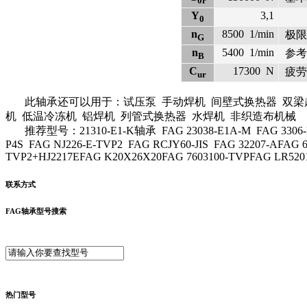
0r
Y
3,1
0
n
8500
1/min
极限
G
n
5400
1/min
参考
B
C
17300
N
疲劳
ur
此轴承还可以用于：试压泵 手动焊机 间壁式换热器 双梁起重
机 低温冷冻机 铝焊机 列管式换热器 水焊机 非织造布机械
推荐型号：21310-E1-K轴承 FAG 23038-E1A-M FAG 3306-DA F
P4S FAG NJ226-E-TVP2 FAG RCJY60-JIS FAG 32207-AFAG 
TVP2+HJ2217EFAG K20X26X20FAG 7603100-TVPFAG LR520
联系方式
FAG轴承型号搜索
热门型号