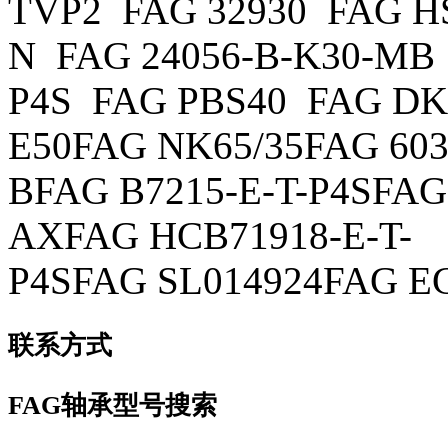
TVP2 FAG 32930 FAG HS
N FAG 24056-B-K30-MB
P4S FAG PBS40 FAG DK
E50FAG NK65/35FAG 603
BFAG B7215-E-T-P4SFAG
AXFAG HCB71918-E-T-
P4SFAG SL014924FAG E
联系方式
FAG轴承型号搜索