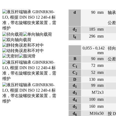
d
90
mm
轴承
公差: 
d
185
mm
2
l
296
mm
4
0,055 - 0,142
径向
mm
B
90
mm
公差: 
C
72
mm
1
C
52
mm
2
D
130
mm
d
99
mm
1
d
M72x3
3
d
100
mm
4
d
160
mm
5
d
M16x50
按 D
6