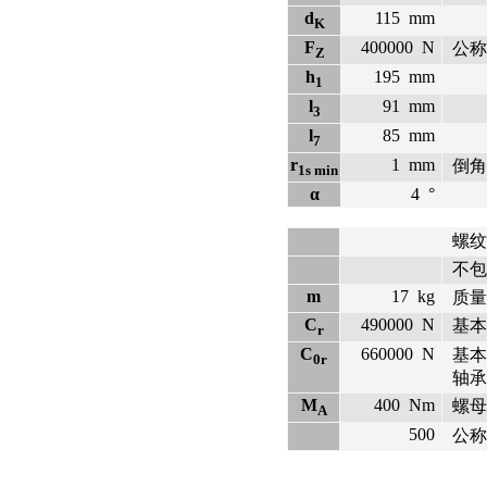
d
115
mm
K
F
400000
N
公称
Z
h
195
mm
1
l
91
mm
3
l
85
mm
7
r
1
mm
倒角
1s min
α
4
°
螺纹
不包括
m
17
kg
质量
C
490000
N
基本
r
C
660000
N
基本
0r
轴承
M
400
Nm
螺母
A
500
公称