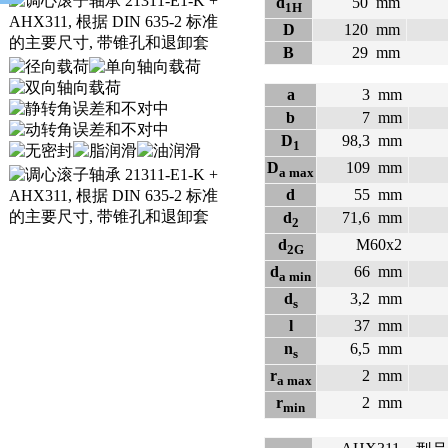
d
50
mm
1H
D
120
mm
B
29
mm
a
3
mm
b
7
mm
D
98,3
mm
1
D
109
mm
a max
d
55
mm
d
71,6
mm
2
d
M60x2
2G
d
66
mm
a min
d
3,2
mm
s
l
37
mm
n
6,5
mm
s
r
2
mm
a max
r
2
mm
min