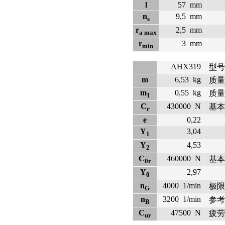
l
57
mm
n
9,5
mm
s
r
2,5
mm
a max
r
3
mm
min
AHX319
型号
m
6,53
kg
质量
m
0,55
kg
质量
1
C
430000
N
基本
r
e
0,22
Y
3,04
1
Y
4,53
2
C
460000
N
基本
0r
Y
2,97
0
n
4000
1/min
极限
G
n
3200
1/min
参考
B
C
47500
N
疲劳
ur