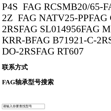
P4S FAG RCSMB20/65-F
2Z FAG NATV25-PPFAG 
2RSFAG SL014956FAG M
KRR-BFAG B71921-C-2RS
DO-2RSFAG RT607
联系方式
FAG轴承型号搜索