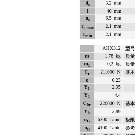
d
3,2
mm
s
l
40
mm
n
6,5
mm
s
r
2,1
mm
a max
r
2,1
mm
min
AHX312
型号
m
1,78
kg
质量
m
0,2
kg
质量
1
C
211000
N
基本
r
e
0,23
Y
2,95
1
Y
4,4
2
C
226000
N
基本
0r
Y
2,89
0
n
6300
1/min
极限
G
n
4100
1/min
参考
B