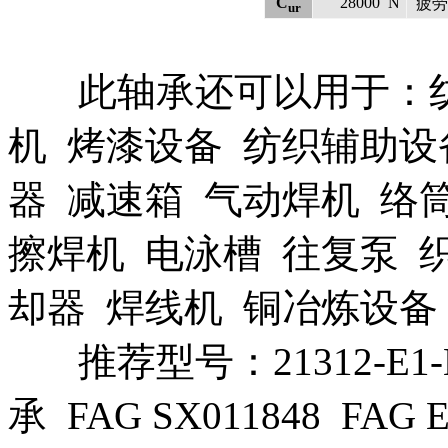
C
28000
N
疲劳
ur
此轴承还可以用于：纺
机 烤漆设备 纺织辅助设
器 减速箱 气动焊机 络
擦焊机 电泳槽 往复泵 
却器 焊线机 铜冶炼设
推荐型号：21312-E1-K
承 FAG SX011848 FAG E