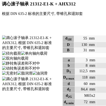
调心滚子轴承
21312-E1-K + AHX312
根据 DIN 635-2 标准的主要尺寸, 带锥孔和退卸套
d
55
mm
1H
D
130
mm
B
31
mm
a
3
mm
b
8
mm
D
112,5
mm
1
D
118
mm
a max
d
60
mm
d
84,4
mm
2
d
M65x2
2G
d
72
mm
a min