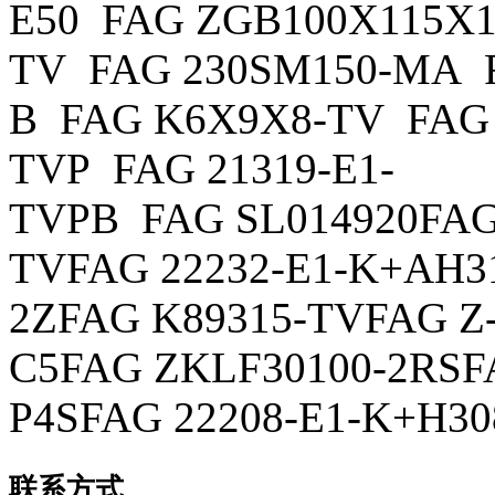
E50 FAG ZGB100X115X1
TV FAG 230SM150-MA 
B FAG K6X9X8-TV FAG 
TVP FAG 21319-E1-
TVPB FAG SL014920FAG
TVFAG 22232-E1-K+AH3
2ZFAG K89315-TVFAG Z-
C5FAG ZKLF30100-2RSF
P4SFAG 22208-E1-K+H30
联系方式