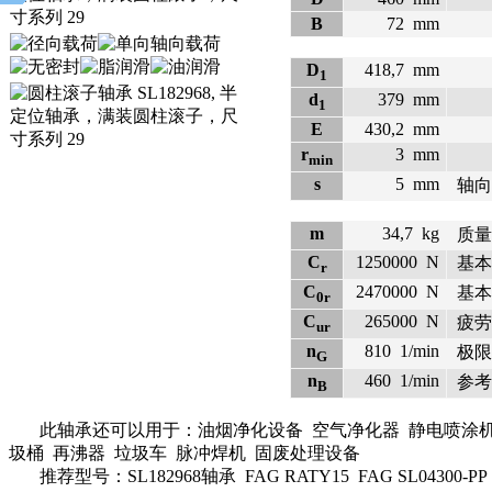
B
72
mm
D
418,7
mm
1
d
379
mm
1
E
430,2
mm
r
3
mm
min
s
5
mm
轴向
m
34,7
kg
质量
C
1250000
N
基本
r
C
2470000
N
基本
0r
C
265000
N
疲劳
ur
n
810
1/min
极限
G
n
460
1/min
参考
B
此轴承还可以用于：油烟净化设备 空气净化器 静电喷涂机 储
圾桶 再沸器 垃圾车 脉冲焊机 固废处理设备
推荐型号：SL182968轴承 FAG RATY15 FAG SL04300-PP FAG R