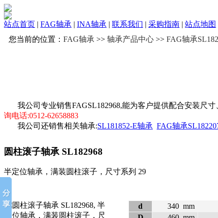
站点首页
|
FAG轴承
|
INA轴承
|
联系我们
|
采购指南
|
站点地图
您当前的位置：
FAG轴承
>>
轴承产品中心
>>
FAG轴承SL182
我公司专业销售FAGSL182968,能为客户提供配合安装尺
询电话:0512-62658883
我公司还销售相关轴承:
SL181852-E轴承
FAG轴承SL18220
圆柱滚子轴承
SL182968
半定位轴承，满装圆柱滚子，尺寸系列 29
d
340
mm
D
460
mm