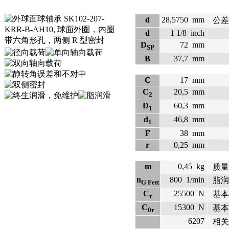
d
28,5750
mm
公差: 
d
1 1/8
inch
D
72
mm
SP
B
37,7
mm
C
17
mm
C
20,5
mm
2
D
60,3
mm
1
d
46,8
mm
1
F
38
mm
r
0,25
mm
m
0,45
kg
质量
n
800
1/min
脂润
G Fett
C
25500
N
基本
r
C
15300
N
基本
0r
6207
相关