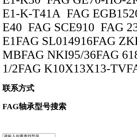
E1-K-T41A FAG EGB152
E40 FAG SCE910 FAG 23
E1FAG SL014916FAG ZKL
MBFAG NKI95/36FAG 6
1/2FAG K10X13X13-TVF
联系方式
FAG轴承型号搜索