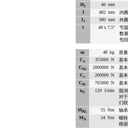
H
46
mm
1
J
482
mm
内
J
580
mm
外
1
t
48 x 7,5°
节圆 
数量 
包
m
48
kg
质量
C
355000
N
基本
a
C
2800000
N
基本
0a
C
200000
N
基本
r
C
765000
N
基本
0r
n
120
1/min
脂润
G
对于
们联
M
55
Nm
轴承
RL
M
34
Nm
螺栓
A
根据