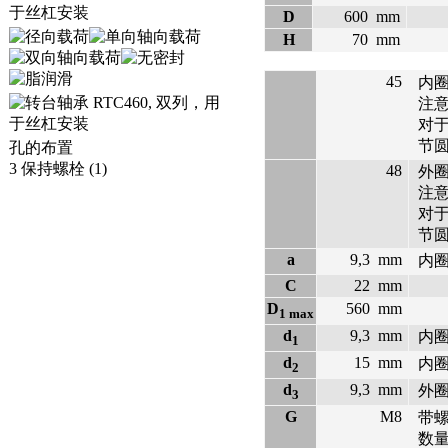
D
600
mm
H
70
mm
45
内
注
对
节
孔的布置
3 保持螺栓 (1)
48
外
注
对
节
a
9,3
mm
内
C
22
mm
D
560
mm
1 max
d
9,3
mm
内
1
d
15
mm
内
2
d
9,3
mm
外
3
G
M8
带
数量