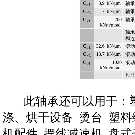
C
3,9
kN/µm
轴承
aL
C
7
kN/µm
轴承
rL
C
200
轴承
kL
kNm/mrad
轴承
和连
C
32,6
kN/µm
滚动
aL
C
13,7
kN/µm
滚动
rL
C
1020
滚动
kL
kNm/mrad
尺寸 
此轴承还可以用于：塑
涤、烘干设备 烫台 塑料
机配件 摆线减速机 盘式