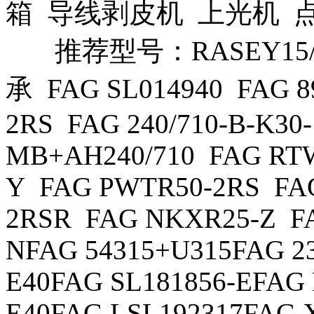
箱 导线剥皮机 上光机 
推荐型号：RASEY15/
承 FAG SL014940 FAG 8
2RS FAG 240/710-B-K30-
MB+AH240/710 FAG RTW
Y FAG PWTR50-2RS FA
2RSR FAG NKXR25-Z F
NFAG 54315+U315FAG 2
E40FAG SL181856-EFAG
E40FAG LSL192317FAG 