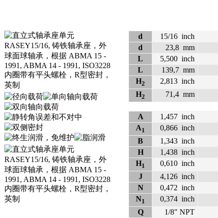
d
15/16
inch
d
23,8
mm
L
5,500
inch
L
139,7
mm
H
2,813
inch
2
H
71,4
mm
2
A
1,457
inch
A
0,866
inch
1
B
1,343
inch
H
1,438
inch
H
0,610
inch
1
J
4,126
inch
N
0,472
inch
N
0,374
inch
1
Q
1/8" NPT