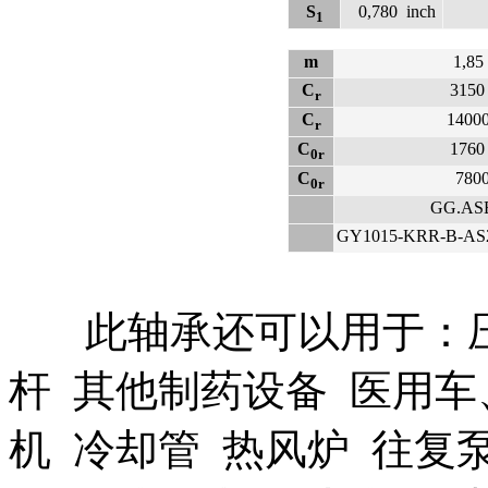
S
0,780
inch
1
m
1,85
C
3150
r
C
1400
r
C
1760
0r
C
780
0r
GG.AS
GY1015-KRR-B-AS
此轴承还可以用于：压痕
杆 其他制药设备 医用车
机 冷却管 热风炉 往复