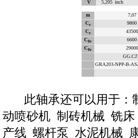
V
5,295
inch
m
7,07
C
9800
r
C
4350
r
C
6600
0r
C
2900
0r
GG.CJ
GRA203-NPP-B-AS
此轴承还可以用于：制沙
动喷砂机 制砖机械 铣床
产线 螺杆泵 水泥机械 