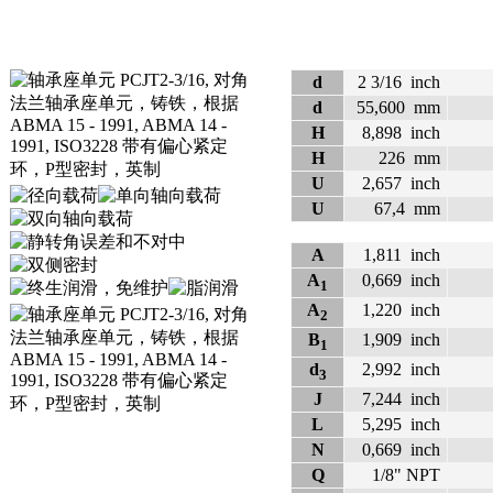
d
2 3/16
inch
d
55,600
mm
H
8,898
inch
H
226
mm
U
2,657
inch
U
67,4
mm
A
1,811
inch
A
0,669
inch
1
A
1,220
inch
2
B
1,909
inch
1
d
2,992
inch
3
J
7,244
inch
L
5,295
inch
N
0,669
inch
Q
1/8" NPT