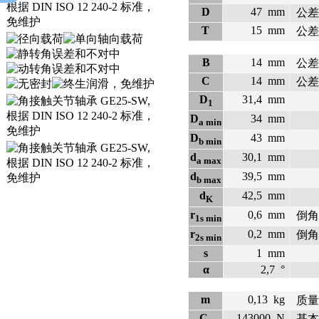
D
47
mm
公差: 
T
15
mm
公差: 
B
14
mm
公差: 
C
14
mm
公差: 
D
31,4
mm
1
D
34
mm
a min
D
43
mm
b min
d
30,1
mm
a max
d
39,5
mm
b max
d
42,5
mm
K
r
0,6
mm
倒角
1s min
r
0,2
mm
倒角
2s min
s
1
mm
α
2,7
°
m
0,13
kg
质量
C
143000
N
基本