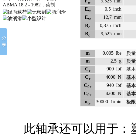
F
9,525
mm
w
E
0,5
inch
w
E
12,7
mm
w
B
0,375
inch
c
B
9,525
mm
c
m
0,005
lbs
质量
m
2,5
g
质量
C
900
lbf
基本
r
C
4000
N
基本
r
C
940
lbf
基本
0r
C
4200
N
基本
0r
n
30000
1/min
极限
G
此轴承还可以用于：塑料