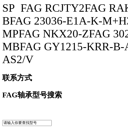
SP FAG RCJTY2FAG RAK
BFAG 23036-E1A-K-M+H
MPFAG NKX20-ZFAG 302
MBFAG GY1215-KRR-B-A
AS2/V
联系方式
FAG轴承型号搜索