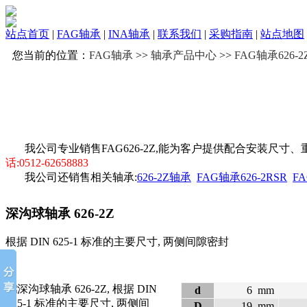
站点首页
|
FAG轴承
|
INA轴承
|
联系我们
|
采购指南
|
站点地图
您当前的位置：
FAG轴承
>>
轴承产品中心
>>
FAG轴承626-2
我公司专业销售FAG626-2Z,能为客户提供配合安装尺寸
话:0512-62658883
我公司还销售相关轴承:
626-2Z轴承
FAG轴承626-2RSR
FA
深沟球轴承
626-2Z
根据 DIN 625-1 标准的主要尺寸, 两侧间隙密封
d
6
mm
D
19
mm