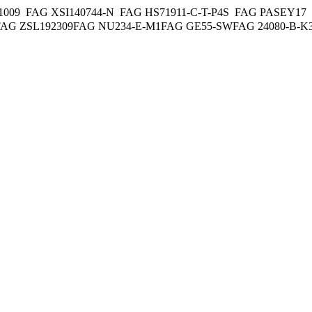
AG XSI140744-N FAG HS71911-C-T-P4S FAG PASEY17 FA
FAG ZSL192309FAG NU234-E-M1FAG GE55-SWFAG 24080-B-K3