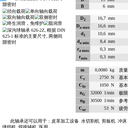
B
6
mm
D
16,7
mm
2
D
16,6
mm
a max
d
10,6
mm
1
d
8,4
mm
a min
r
0,3
mm
a max
r
0,3
mm
min
m
0,0080
kg
质量
C
2750
N
基本
r
C
1050
N
基本
0r
n
32000
1/min
极限
G
n
30500
1/min
参考
B
C
53
N
疲劳
ur
此轴承还可以用于：皮革加工设备 水切割机 剪板机 冲床 增
缝纫机 焊接辅机 医用